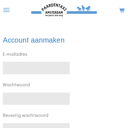
Ga
direct
naar
de
Account aanmaken
hoofdinhoud
E-mailadres
Wachtwoord
Bevestig wachtwoord